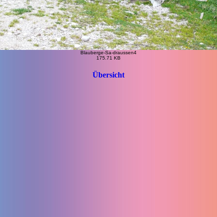
Blauberge-Sa-draussen4
175.71 KB
Übersicht